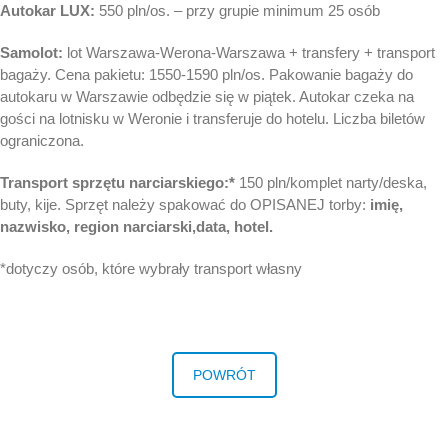
Autokar LUX:
550 pln/os. – przy grupie minimum 25 osób
Samolot:
lot Warszawa-Werona-Warszawa + transfery + transport
bagaży. Cena pakietu: 1550-1590 pln/os. Pakowanie bagaży do
autokaru w Warszawie odbędzie się w piątek. Autokar czeka na
gości na lotnisku w Weronie i transferuje do hotelu. Liczba biletów
ograniczona.
Transport sprzętu narciarskiego:*
150 pln/komplet narty/deska,
buty, kije. Sprzęt należy spakować do OPISANEJ torby:
imię,
nazwisko, region narciarski,data, hotel.
*dotyczy osób, które wybrały transport własny
POWRÓT