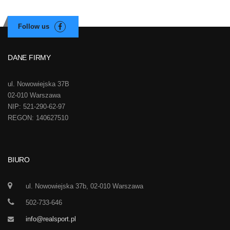
DANE FIRMY
ul. Nowowiejska 37B
02-010 Warszawa
NIP: 521-290-62-97
REGON: 140627510
BIURO
ul. Nowowiejska 37b, 02-010 Warszawa
502-733-646
info@realsport.pl