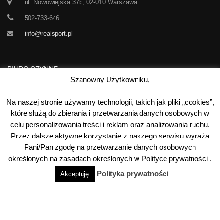
ul. Nowowiejska 37b, 02-010 Warszawa
502-733-646
info@realsport.pl
BIURO CZYNNE
Szanowny Użytkowniku,
Korespondencja prze 24h / dobę,
Na naszej stronie używamy technologii, takich jak pliki „cookies”,
7 dni w tygodniu
które służą do zbierania i przetwarzania danych osobowych w
celu personalizowania treści i reklam oraz analizowania ruchu.
00
00
Poniedziałek-Piątek:
10
- 15
Przez dalsze aktywne korzystanie z naszego serwisu wyraża
Sobota:
kontakt telefoniczny
Pani/Pan zgodę na przetwarzanie danych osobowych
Niedziela:
nieczynne
określonych na zasadach określonych w Polityce prywatności .
Polityka prywatności
Akceptuję
©
2026
Real Sport
. Wszystkie prawa zastrzeżone. Wykonanie:
Netidea.pl