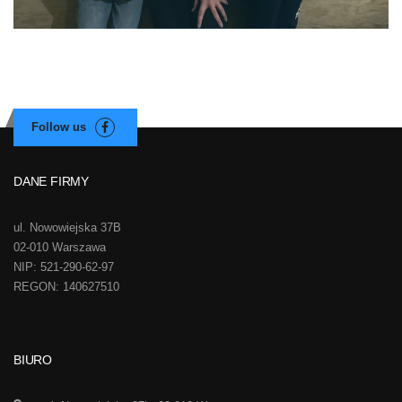
DANE FIRMY
ul. Nowowiejska 37B
02-010 Warszawa
NIP: 521-290-62-97
REGON: 140627510
BIURO