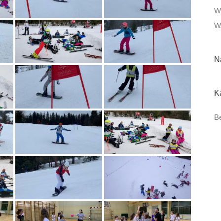
W
W
N
K
Be