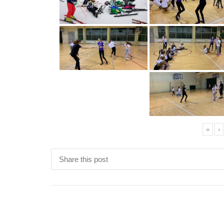
«
‹
Share this post