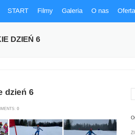
START
Filmy
Galeria
O nas
Ofert
E DZIEŃ 6
 dzień 6
MENTS:
0
O
Z