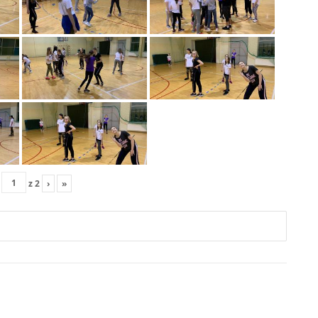
z
2
›
»