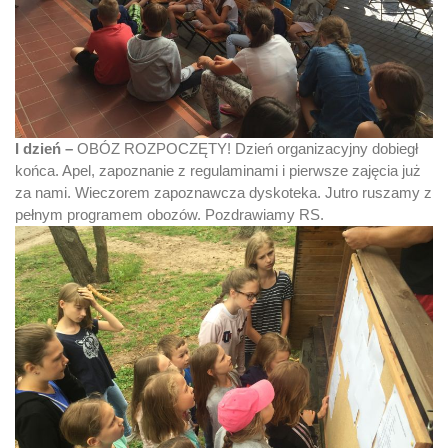
I dzień –
OBÓZ ROZPOCZĘTY! Dzień organizacyjny dobiegł
końca. Apel, zapoznanie z regulaminami i pierwsze zajęcia już
za nami. Wieczorem zapoznawcza dyskoteka. Jutro ruszamy z
pełnym programem obozów. Pozdrawiamy RS.