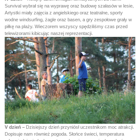
Survival wybrał się na wyprawę oraz budowę szałasów w lesie,
Artystki miały zajęcia z angielskiego oraz teatralne, sporty
wodne windsurfing, żagle oraz basen, a gry zespołowe grały w
piłkę na plaży. Wieczorem wszyscy spędziliśmy czas przed
telewizorami kibicując naszej reprezentacji.
V dzień –
Dzisiejszy dzień przyniósł uczestnikom moc atrakcji.
Dopisuje nam również pogoda. Słońce świeci, temperatura