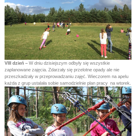
VIII dzień –
W dniu dzisiejszym odbyły się wszystkie
zaplanowane zajęcia. Zdarzały się przelotne opady ale nie
przeszkadzały w przeprowadzaniu zajęć. Wieczorem na apelu
każda z grup ustalała sobie samodzielnie plan pracy na wtorek.