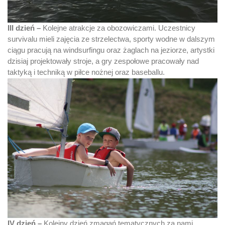
III dzień –
Kolejne atrakcje za obozowiczami. Uczestnicy
survivalu mieli zajęcia ze strzelectwa, sporty wodne w dalszym
ciągu pracują na windsurfingu oraz żaglach na jeziorze, artystki
dzisiaj projektowały stroje, a gry zespołowe pracowały nad
taktyką i techniką w piłce nożnej oraz baseballu.
IV dzień –
Kolejny dzień zmagań tematycznych za nami.