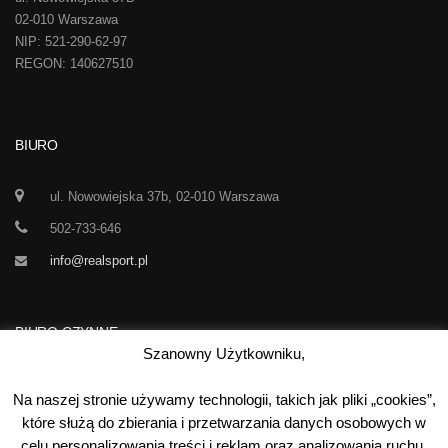
02-010 Warszawa
NIP: 521-290-62-97
REGON: 140627510
BIURO
ul. Nowowiejska 37b, 02-010 Warszawa
502-733-646
info@realsport.pl
BIURO CZYNNE
Szanowny Użytkowniku,
Korespondencja prze 24h / dobę,
Na naszej stronie używamy technologii, takich jak pliki „cookies”,
7 dni w tygodniu
które służą do zbierania i przetwarzania danych osobowych w
celu personalizowania treści i reklam oraz analizowania ruchu.
00
00