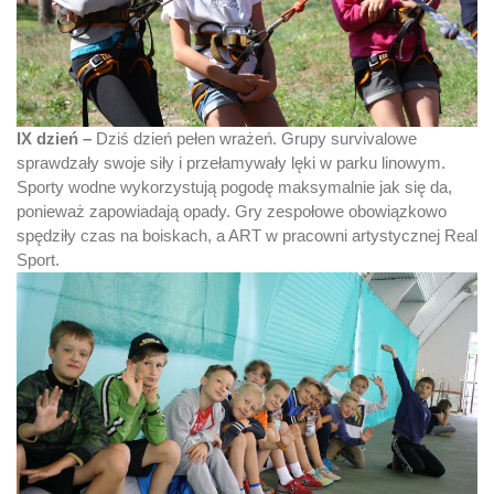
IX dzień –
Dziś dzień pełen wrażeń. Grupy survivalowe
sprawdzały swoje siły i przełamywały lęki w parku linowym.
Sporty wodne wykorzystują pogodę maksymalnie jak się da,
ponieważ zapowiadają opady. Gry zespołowe obowiązkowo
spędziły czas na boiskach, a ART w pracowni artystycznej Real
Sport.