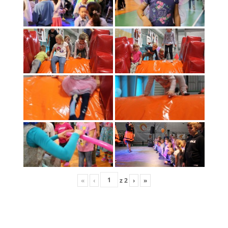
«
‹
z
2
›
»