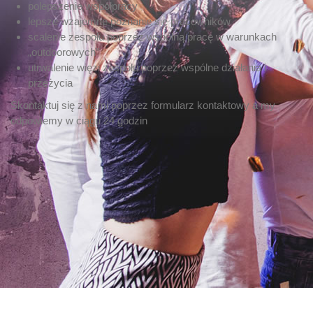
polepszenie współpracy
lepsze wzajemne poznanie się pracowników
scalenie zespołu poprzez wspólną pracę w warunkach
„outdoorowych”
utrwalenie więzi zespołu poprzez wspólne działania i
przeżycia
Skontaktuj się z nami poprzez formularz kontaktowy a my
odpowiemy w ciągu 24 godzin