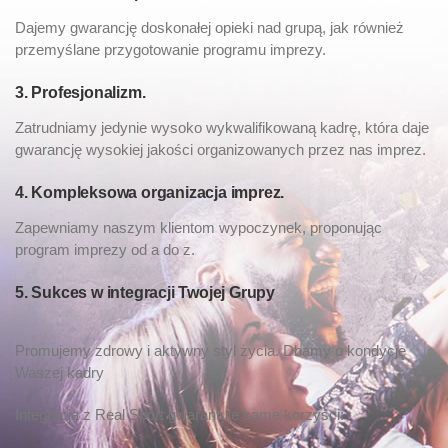
Dajemy gwarancję doskonałej opieki nad grupą, jak również
przemyślane przygotowanie programu imprezy.
3. Profesjonalizm.
Zatrudniamy jedynie wysoko wykwalifikowaną kadrę, która daje
gwarancję wysokiej jakości organizowanych przez nas imprez.
4. Kompleksowa organizacja imprez.
Zapewniamy naszym klientom wypoczynek, proponując
program imprezy od a do z.
5. Sukces w integracji Twojej Grupy
Promujemy zdrowy i aktywny styl życia. Dbamy o kondycję
Waszej kadry
Integracja z Real Sport gwarantuje same korzyści: