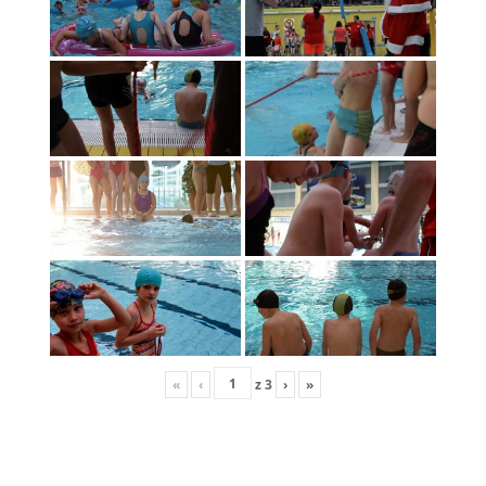
«
‹
z
3
›
»