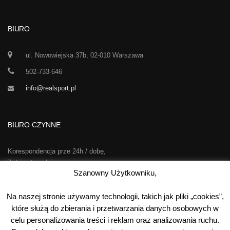
BIURO
ul. Nowowiejska 37b, 02-010 Warszawa
502-733-646
info@realsport.pl
BIURO CZYNNE
Korespondencja prze 24h / dobę,
7 dni w tygodniu
Szanowny Użytkowniku,
00
00
Poniedziałek-Piątek:
10
- 15
Na naszej stronie używamy technologii, takich jak pliki „cookies”,
Sobota:
kontakt telefoniczny
które służą do zbierania i przetwarzania danych osobowych w
Niedziela:
nieczynne
celu personalizowania treści i reklam oraz analizowania ruchu.