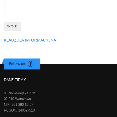
KLAUZULA INFORMACYJNA
DANE FIRMY
ul. Nowowiejska 37B
02-010 Warszawa
NIP: 521-290-62-97
REGON: 140627510