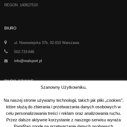
REGON: 140627510
BIURO
ul. Nowowiejska 37b, 02-010 Warszawa
502-733-646
info@realsport.pl
BIURO CZYNNE
Szanowny Użytkowniku,
Korespondencja prze 24h / dobę,
Na naszej stronie używamy technologii, takich jak pliki „cookies”,
7 dni w tygodniu
które służą do zbierania i przetwarzania danych osobowych w
celu personalizowania treści i reklam oraz analizowania ruchu.
00
00
Poniedziałek-Piątek:
10
- 15
Przez dalsze aktywne korzystanie z naszego serwisu wyraża
Sobota:
kontakt telefoniczny
Pani/Pan zgodę na przetwarzanie danych osobowych