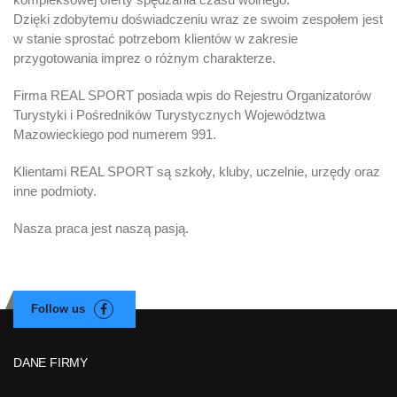
Dzięki zdobytemu doświadczeniu wraz ze swoim zespołem jest
w stanie sprostać potrzebom klientów w zakresie
przygotowania imprez o różnym charakterze.
Firma REAL SPORT posiada wpis do Rejestru Organizatorów
Turystyki i Pośredników Turystycznych Województwa
Mazowieckiego pod numerem 991.
Klientami REAL SPORT są szkoły, kluby, uczelnie, urzędy oraz
inne podmioty.
Nasza praca jest naszą pasją.
DANE FIRMY