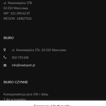
ul. Nowowiejska 37B
02-010 Warszawa
NIP: 521-290-62-97
REGON: 140627510
BIURO
ul. Nowowiejska 37b, 02-010 Warszawa
502-733-646
info@realsport.pl
BIURO CZYNNE
Korespondencja prze 24h / dobę,
7 dni w tygodniu