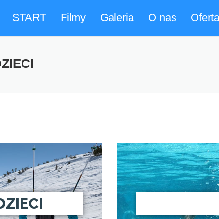
START
Filmy
Galeria
O nas
Ofert
ZIECI
DZIECI