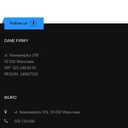
DANE FIRMY
ul. Nowowiejska 37B
02-010 Warszawa
NIP: 521-290-62-97
REGON: 140627510
BIURO
ul. Nowowiejska 37b, 02-010 Warszawa
502-733-646