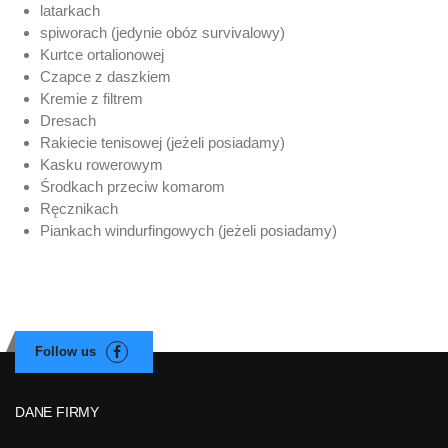
latarkach
spiworach (jedynie obóz survivalowy)
Kurtce ortalionowej
Czapce z daszkiem
Kremie z filtrem
Dresach
Rakiecie tenisowej (jeżeli posiadamy)
Kasku rowerowym
Środkach przeciw komarom
Ręcznikach
Piankach windurfingowych (jeżeli posiadamy)
DANE FIRMY