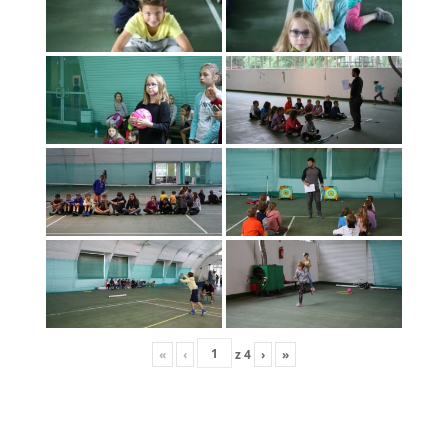
«
‹
z
4
›
»