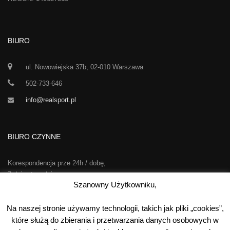
BIURO
ul. Nowowiejska 37b, 02-010 Warszawa
502-733-646
info@realsport.pl
BIURO CZYNNE
Korespondencja prze 24h / dobę,
7 dni w tygodniu
Szanowny Użytkowniku,
00
00
Poniedziałek-Piątek:
10
- 15
Na naszej stronie używamy technologii, takich jak pliki „cookies”,
Sobota:
kontakt telefoniczny
które służą do zbierania i przetwarzania danych osobowych w
Niedziela:
nieczynne