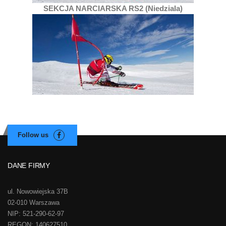
SEKCJA NARCIARSKA RS2 (Niedziala)
DANE FIRMY
ul. Nowowiejska 37B
02-010 Warszawa
NIP: 521-290-62-97
REGON: 140627510