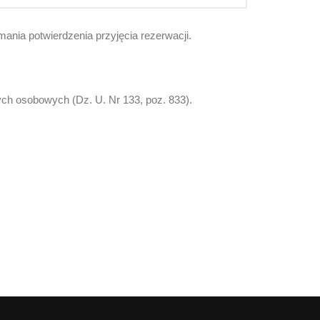
ania potwierdzenia przyjęcia rezerwacji.
ch osobowych (Dz. U. Nr 133, poz. 833).