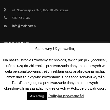
ul. Nowowiejska 37b, 02-010 Warszawa
502-733-646
info@realsport.pl
BIURO CZYNNE
Szanowny Użytkowniku,
Korespondencja prze 24h / dobę,
Na naszej stronie używamy technologii, takich jak pliki „cookies”,
7 dni w tygodniu
które służą do zbierania i przetwarzania danych osobowych w
celu personalizowania treści i reklam oraz analizowania ruchu.
00
00
Poniedziałek-Piątek:
10
- 15
Przez dalsze aktywne korzystanie z naszego serwisu wyraża
Sobota:
kontakt telefoniczny
Pani/Pan zgodę na przetwarzanie danych osobowych
Niedziela:
nieczynne
określonych na zasadach określonych w Polityce prywatności .
Polityka prywatności
Akceptuję
©
2026
Real Sport
. Wszystkie prawa zastrzeżone. Wykonanie: