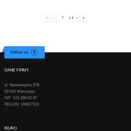
«
‹
z
3
›
»
DANE FIRMY
ul. Nowowiejska 37B
02-010 Warszawa
NIP: 521-290-62-97
REGON: 140627510
BIURO