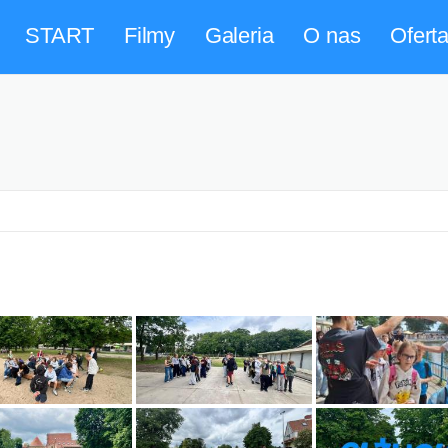
START
Filmy
Galeria
O nas
Ofert