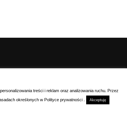
00
00
10
- 15
 personalizowania treści i reklam oraz analizowania ruchu. Przez
lefoniczny
sadach określonych w Polityce prywatności .
Akceptuję
nieczynne