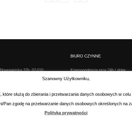
BIURO CZYNNE
 Nowowiejska 37b, 02-010
Korespondencja prze 24h / dobę,
rszawa
7 dni w tygodniu
Szanowny Użytkowniku,
2-733-646
Poniedziałek-Piątek:
s”, które służą do zbierania i przetwarzania danych osobowych w celu
o@realsport.pl
Sobota:
kontakt te
ni/Pan zgodę na przetwarzanie danych osobowych określonych na za
Niedziela:
Polityka prywatności