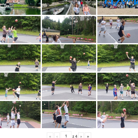
«
‹
z
4
›
»