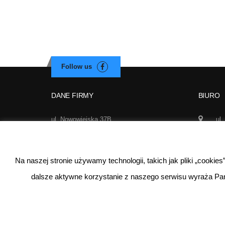
DANE FIRMY
BIURO
ul. Nowowiejska 37B
ul.
02-010 Warszawa
Wa
NIP: 521-290-62-97
50
REGON: 140627510
Na naszej stronie używamy technologii, takich jak pliki „cookie
inf
dalsze aktywne korzystanie z naszego serwisu wyraża Pa