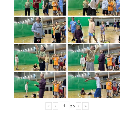
«
‹
z
5
›
»