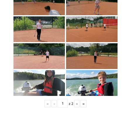
«
‹
z
2
›
»