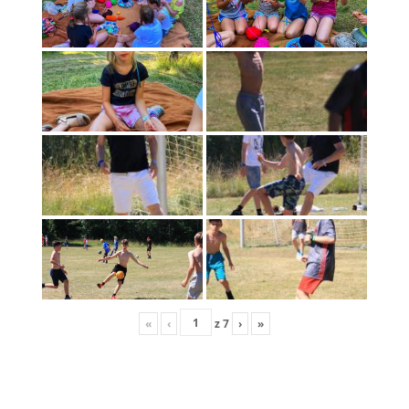
«
‹
z
7
›
»