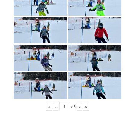
«
‹
z
5
›
»