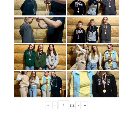
«
‹
z
2
›
»