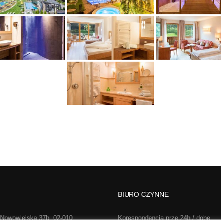
BIURO CZYNNE
 Nowowiejska 37b, 02-010
Korespondencja prze 24h / dobę,