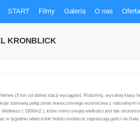
START
Filmy
Galeria
O nas
Ofert
EL KRONBLICK
ienes (9 km od dolnej stacji wyciągów). Rodzinny, wysokiej klasy 
okoje stanowią połączenie nowoczesnego wzornictwa z naturalnymi m
 Wellness ( 1800m2 ), które mimo swojej wielkości jest tak skonst
 w tygodniu właściciele hotelu osobiście zapraszają gości na Gala 