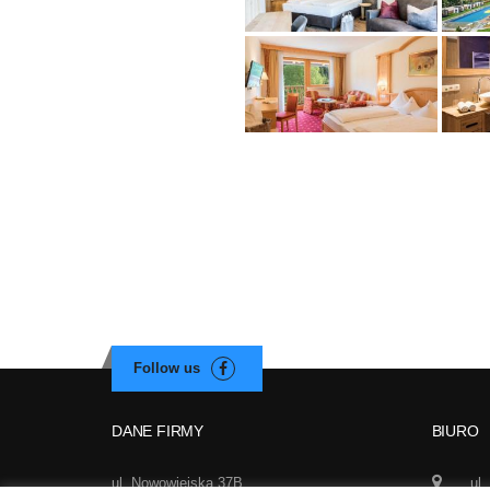
DANE FIRMY
BIURO
ul. Nowowiejska 37B
ul.