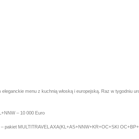
eleganckie menu z kuchnią włoską i europejską. Raz w tygodniu uro
L+NNW – 10 000 Euro
zenia – pakiet MULTITRAVEL AXA(KL+AS+NNW+KR+OC+SKI OC+B