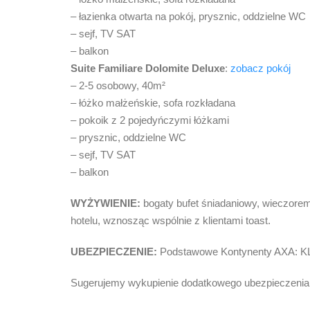
– łazienka otwarta na pokój, prysznic, oddzielne WC
– sejf, TV SAT
– balkon
Suite Familiare Dolomite Deluxe
:
zobacz pokój
– 2-5 osobowy, 40m²
– łóżko małżeńskie, sofa rozkładana
– pokoik z 2 pojedyńczymi łóżkami
– prysznic, oddzielne WC
– sejf, TV SAT
– balkon
WYŻYWIENIE:
bogaty bufet śniadaniowy, wieczorem 
hotelu, wznosząc wspólnie z klientami toast.
UBEZPIECZENIE:
Podstawowe Kontynenty AXA: K
Sugerujemy wykupienie dodatkowego ubezpiec