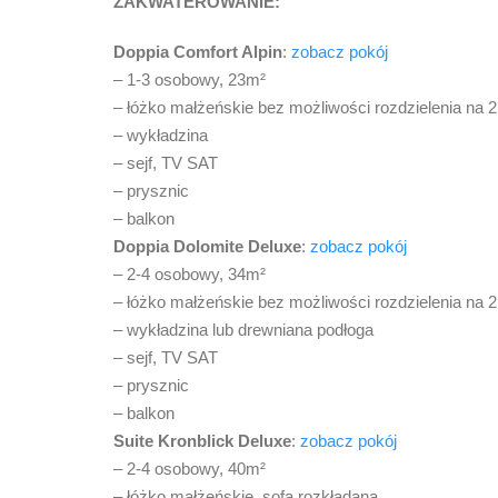
ZAKWATEROWANIE:
Doppia Comfort Alpin
:
zobacz pokój
– 1-3 osobowy, 23m²
– łóżko małżeńskie bez możliwości rozdzielenia na 2
– wykładzina
– sejf, TV SAT
– prysznic
– balkon
Doppia Dolomite Deluxe
:
zobacz pokój
– 2-4 osobowy, 34m²
– łóżko małżeńskie bez możliwości rozdzielenia na 
– wykładzina lub drewniana podłoga
– sejf, TV SAT
– prysznic
– balkon
Suite Kronblick Deluxe
:
zobacz pokój
– 2-4 osobowy, 40m²
– łóżko małżeńskie, sofa rozkładana