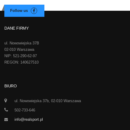
DANE FIRMY
ul. Nowowiejska 37B
02-010 Warszawa
NIP: 521-290-62-97
REGON: 140627510
BIURO
ul. Nowowiejska 37b, 02-010 Warszawa
502-733-646
info@realsport.pl