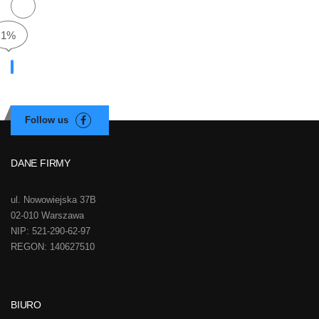
1%
DANE FIRMY
ul. Nowowiejska 37B
02-010 Warszawa
NIP: 521-290-62-97
REGON: 140627510
BIURO