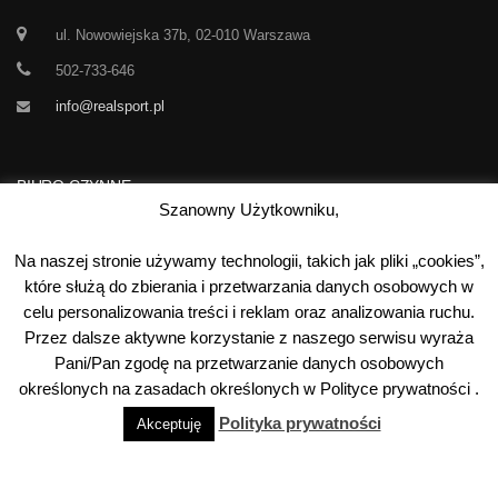
ul. Nowowiejska 37b, 02-010 Warszawa
502-733-646
info@realsport.pl
BIURO CZYNNE
Szanowny Użytkowniku,
Korespondencja prze 24h / dobę,
Na naszej stronie używamy technologii, takich jak pliki „cookies”,
7 dni w tygodniu
które służą do zbierania i przetwarzania danych osobowych w
celu personalizowania treści i reklam oraz analizowania ruchu.
00
00
Poniedziałek-Piątek:
10
- 15
Przez dalsze aktywne korzystanie z naszego serwisu wyraża
Sobota:
kontakt telefoniczny
Pani/Pan zgodę na przetwarzanie danych osobowych
Niedziela:
nieczynne
określonych na zasadach określonych w Polityce prywatności .
Polityka prywatności
Akceptuję
©
2026
Real Sport
. Wszystkie prawa zastrzeżone. Wykonanie: