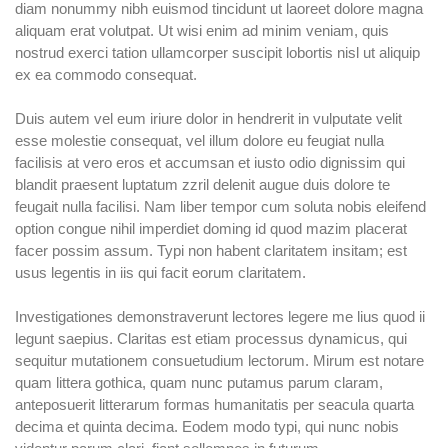
diam nonummy nibh euismod tincidunt ut laoreet dolore magna
aliquam erat volutpat. Ut wisi enim ad minim veniam, quis
nostrud exerci tation ullamcorper suscipit lobortis nisl ut aliquip
ex ea commodo consequat.
Duis autem vel eum iriure dolor in hendrerit in vulputate velit
esse molestie consequat, vel illum dolore eu feugiat nulla
facilisis at vero eros et accumsan et iusto odio dignissim qui
blandit praesent luptatum zzril delenit augue duis dolore te
feugait nulla facilisi. Nam liber tempor cum soluta nobis eleifend
option congue nihil imperdiet doming id quod mazim placerat
facer possim assum. Typi non habent claritatem insitam; est
usus legentis in iis qui facit eorum claritatem.
Investigationes demonstraverunt lectores legere me lius quod ii
legunt saepius. Claritas est etiam processus dynamicus, qui
sequitur mutationem consuetudium lectorum. Mirum est notare
quam littera gothica, quam nunc putamus parum claram,
anteposuerit litterarum formas humanitatis per seacula quarta
decima et quinta decima. Eodem modo typi, qui nunc nobis