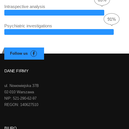
Intraspective analysis
91%
Psychiatric investigations
DANE FIRMY
ul. Nowowiejska 37B
02-010 Warszawa
NIP: 521-290-62-97
REGON: 140627510
BIURO