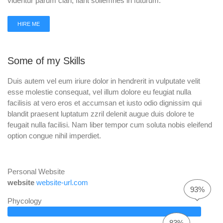
videntur parum clari, fiant sollemnes in futurum.
HIRE ME
Some of my Skills
Duis autem vel eum iriure dolor in hendrerit in vulputate velit
esse molestie consequat, vel illum dolore eu feugiat nulla
facilisis at vero eros et accumsan et iusto odio dignissim qui
blandit praesent luptatum zzril delenit augue duis dolore te
feugait nulla facilisi. Nam liber tempor cum soluta nobis eleifend
option congue nihil imperdiet.
Personal Website
website
website-url.com
93%
Phycology
83%