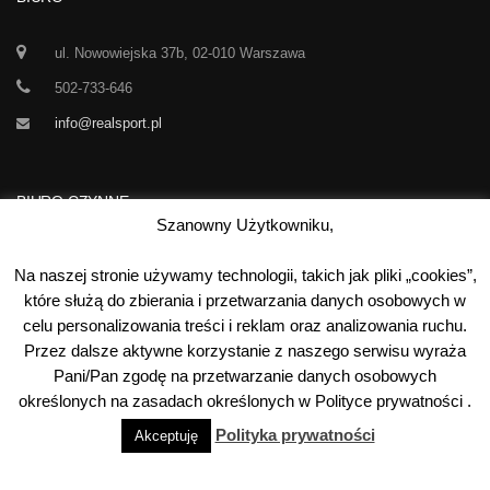
ul. Nowowiejska 37b, 02-010 Warszawa
502-733-646
info@realsport.pl
BIURO CZYNNE
Szanowny Użytkowniku,
Korespondencja prze 24h / dobę,
Na naszej stronie używamy technologii, takich jak pliki „cookies”,
7 dni w tygodniu
które służą do zbierania i przetwarzania danych osobowych w
celu personalizowania treści i reklam oraz analizowania ruchu.
00
00
Poniedziałek-Piątek:
10
- 15
Przez dalsze aktywne korzystanie z naszego serwisu wyraża
Sobota:
kontakt telefoniczny
Pani/Pan zgodę na przetwarzanie danych osobowych
Niedziela:
nieczynne
określonych na zasadach określonych w Polityce prywatności .
Polityka prywatności
Akceptuję
©
2026
Real Sport
. Wszystkie prawa zastrzeżone. Wykonanie: