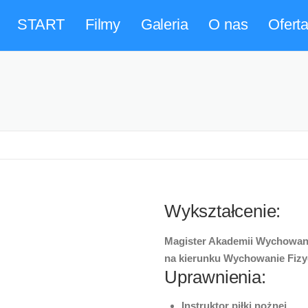
START
Filmy
Galeria
O nas
Ofert
Wykształcenie:
Magister Akademii Wychowani
na kierunku Wychowanie Fizy
Uprawnienia:
Instruktor piłki nożnej