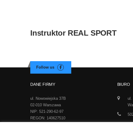
Instruktor REAL SPORT
DANE FIRMY
BIURO
ul. Nowowiejska 37B
ul.
02-010 Warszawa
Wa
NIP: 521-290-62-97
50
REGON: 140627510
inf