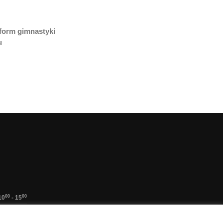
form gimnastyki
u
00
00
10
- 15
lefoniczny
nieczynne