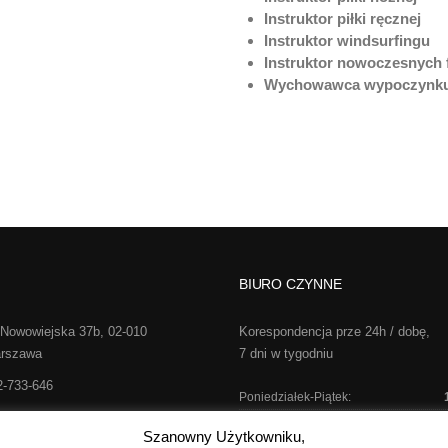
Instruktor piłki ręcznej
Instruktor windsurfingu
Instruktor nowoczesnych 
Wychowawca wypoczynk
BIURO CZYNNE
 Nowowiejska 37b, 02-010
Korespondencja prze 24h / dobę,
rszawa
7 dni w tygodniu
2-733-646
Poniedziałek-Piątek:
o@realsport.pl
Sobota:
kontakt te
Szanowny Użytkowniku,
Niedziela: