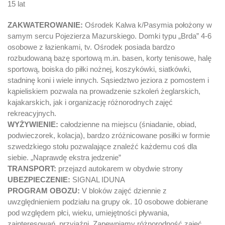
15 lat
ZAKWATEROWANIE:
Ośrodek Kalwa k/Pasymia położony w
samym sercu Pojezierza Mazurskiego. Domki typu „Brda” 4-6
osobowe z łazienkami, tv. Ośrodek posiada bardzo
rozbudowaną bazę sportową m.in. basen, korty tenisowe, halę
sportową, boiska do piłki nożnej, koszykówki, siatkówki,
stadninę koni i wiele innych. Sąsiedztwo jeziora z pomostem i
kąpieliskiem pozwala na prowadzenie szkoleń żeglarskich,
kajakarskich, jak i organizację różnorodnych zajęć
rekreacyjnych.
WYŻYWIENIE:
całodzienne na miejscu (śniadanie, obiad,
podwieczorek, kolacja), bardzo zróżnicowane posiłki w formie
szwedzkiego stołu pozwalające znaleźć każdemu coś dla
siebie. „Naprawdę ekstra jedzenie”
TRANSPORT:
przejazd autokarem w obydwie strony
UBEZPIECZENIE:
SIGNAL IDUNA
PROGRAM OBOZU:
V bloków zajęć dziennie z
uwzględnieniem podziału na grupy ok. 10 osobowe dobierane
pod względem płci, wieku, umiejętności pływania,
zainteresowań, przyjaźni. Zapewniamy różnorodność zajęć