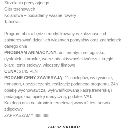
Strzelania precyzyjnego
Gier terenowych
Kolarstwa – posiadamy własne rowery
Tańców…
Program obozu będzie modyfikowany w zależności od
zainteresowań dzieci ich własnych pomysłów oraz zachcianek
danego dnia
PROGRAM ANIMACYJNY:
dni tematyczne, ognisko,
dyskoteki, karaoke, warsztaty aktywności twórczej, kręgle,
bilard, tenis stołowy, wieczory filmowe
CENA:
2149 PLN
PODANE CENY ZAWIERAJĄ:
11 noclegów, wyżywienie,
transport, ubezpieczenie, realizację podanego programu, 24h
opiekę wychowawczą, wykwalifikowaną kadrę trenerską i
pedagogiczną, opiekę medyczną, podatek VAT.
Każdego dnia na stronie internetowej www.x2.test serwis
zdjęciowy
ZAPRASZAMY!!!!!!!!!!!!!!
ZAPISZ NA OBÓZ