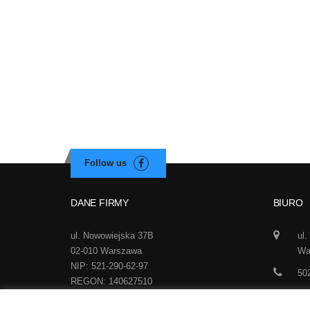
DANE FIRMY
BIURO
ul. Nowowiejska 37B
ul.
02-010 Warszawa
Wa
NIP: 521-290-62-97
50
REGON: 140627510
inf