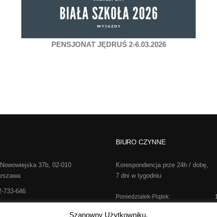
PENSJONAT JĘDRUŚ 2-6.03.2026
BIURO CZYNNE
 Nowowiejska 37b, 02-010
Korespondencja prze 24h / dobę,
rszawa
7 dni w tygodniu
2-733-646
Poniedziałek-Piątek:
o@realsport.pl
Sobota:
kontakt te
Szanowny Użytkowniku,