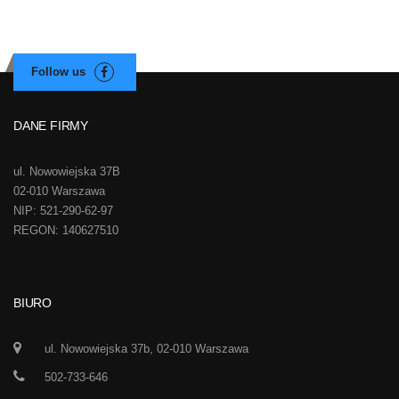
DANE FIRMY
ul. Nowowiejska 37B
02-010 Warszawa
NIP: 521-290-62-97
REGON: 140627510
BIURO
ul. Nowowiejska 37b, 02-010 Warszawa
502-733-646