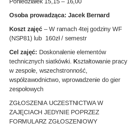
Poniedziałek 15,15 – 16,00
Osoba prowadząca: Jacek Bernard
Koszt zajęć
– W ramach 4tej godziny WF
(NSP81) lub 160zł / semestr
Cel zajęć:
Doskonalenie elementów
technicznych siatkówki.
K
ształtowanie pracy
w zespole, wszechstronność,
współzawodnictwo, wprowadzenie do gier
zespołowych
ZGŁOSZENIA UCZESTNICTWA W
ZAJĘCIACH JEDYNIE POPRZEZ
FORMULARZ ZGŁOSZENIOWY