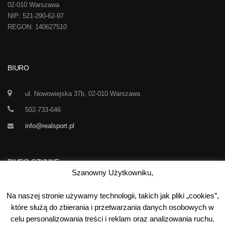
02-010 Warszawa
NIP: 521-290-62-97
REGON: 140627510
BIURO
ul. Nowowiejska 37b, 02-010 Warszawa
502-733-646
info@realsport.pl
BIURO CZYNNE
Szanowny Użytkowniku,
Korespondencja prze 24h / dobę,
Na naszej stronie używamy technologii, takich jak pliki „cookies”,
7 dni w tygodniu
które służą do zbierania i przetwarzania danych osobowych w
celu personalizowania treści i reklam oraz analizowania ruchu.
00
00
Poniedziałek-Piątek:
10
- 15