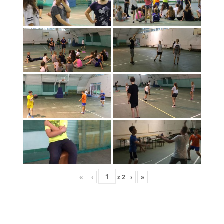
«
‹
z
2
›
»