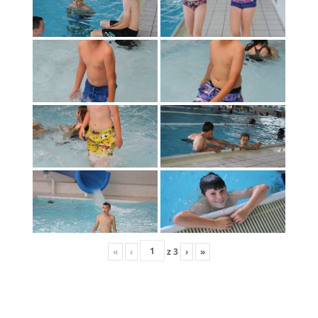
«
‹
z
3
›
»