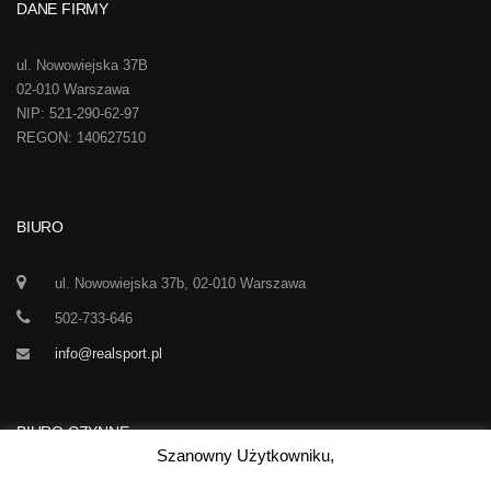
DANE FIRMY
ul. Nowowiejska 37B
02-010 Warszawa
NIP: 521-290-62-97
REGON: 140627510
BIURO
ul. Nowowiejska 37b, 02-010 Warszawa
502-733-646
info@realsport.pl
BIURO CZYNNE
Szanowny Użytkowniku,
Korespondencja prze 24h / dobę,