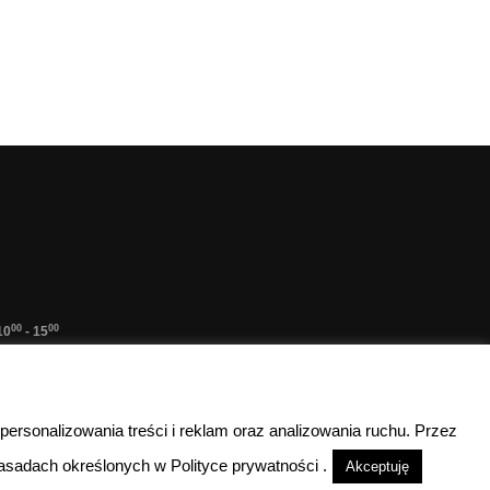
00
00
10
- 15
lefoniczny
nieczynne
 personalizowania treści i reklam oraz analizowania ruchu. Przez
sadach określonych w Polityce prywatności .
Akceptuję