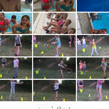
«
‹
z
5
›
»