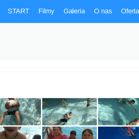
START
Filmy
Galeria
O nas
Ofert