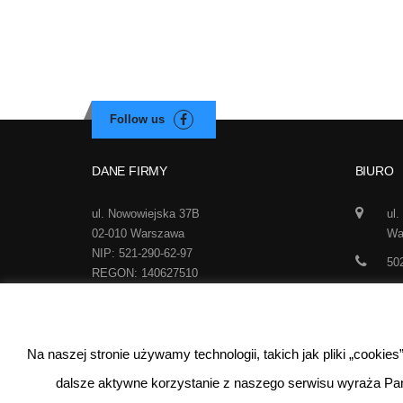
DANE FIRMY
BIURO
ul. Nowowiejska 37B
ul.
02-010 Warszawa
Wa
NIP: 521-290-62-97
50
REGON: 140627510
inf
Na naszej stronie używamy technologii, takich jak pliki „cookie
dalsze aktywne korzystanie z naszego serwisu wyraża Pa