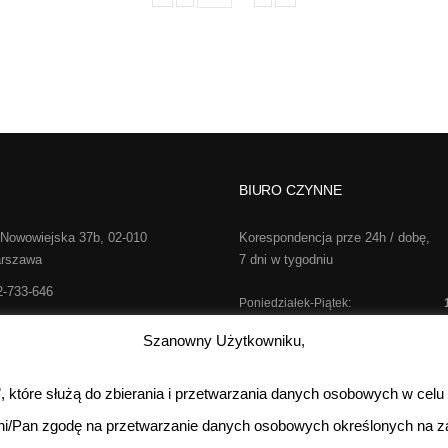
BIURO CZYNNE
 Nowowiejska 37b, 02-010
Korespondencja prze 24h / dobę,
rszawa
7 dni w tygodniu
2-733-646
Poniedziałek-Piątek:
o@realsport.pl
Sobota:
kontakt te
Szanowny Użytkowniku,
Niedziela:
s”, które służą do zbierania i przetwarzania danych osobowych w celu
ni/Pan zgodę na przetwarzanie danych osobowych określonych na za