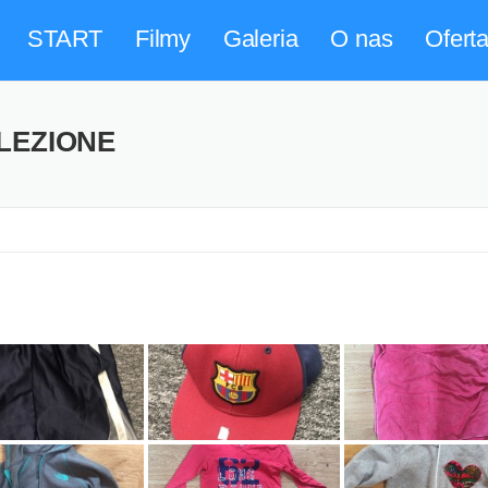
START
Filmy
Galeria
O nas
Ofert
ALEZIONE