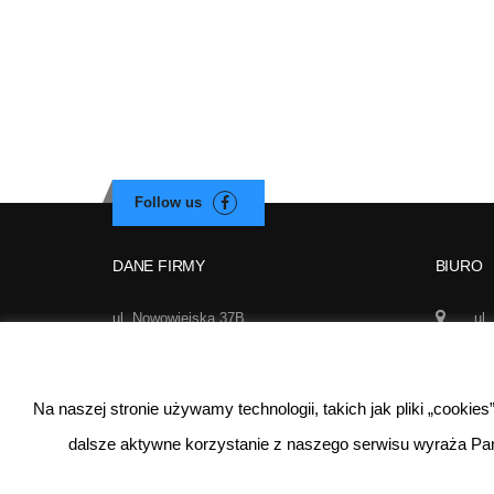
DANE FIRMY
BIURO
ul. Nowowiejska 37B
ul.
02-010 Warszawa
Wa
NIP: 521-290-62-97
50
REGON: 140627510
Na naszej stronie używamy technologii, takich jak pliki „cookie
inf
dalsze aktywne korzystanie z naszego serwisu wyraża Pa