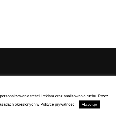
00
00
10
- 15
 personalizowania treści i reklam oraz analizowania ruchu. Przez
lefoniczny
sadach określonych w Polityce prywatności .
Akceptuję
nieczynne