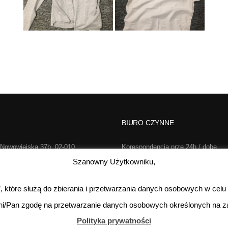
BIURO CZYNNE
 Nowowiejska 37b, 02-010
Korespondencja prze 24h / dobę,
rszawa
7 dni w tygodniu
Szanowny Użytkowniku,
2-733-646
Poniedziałek-Piątek:
s”, które służą do zbierania i przetwarzania danych osobowych w celu
o@realsport.pl
Sobota:
kontakt te
ni/Pan zgodę na przetwarzanie danych osobowych określonych na za
Niedziela:
Polityka prywatności