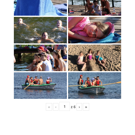
«
‹
z
6
›
»