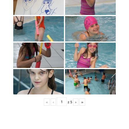
«
‹
z
5
›
»