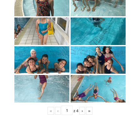
«
‹
z
4
›
»