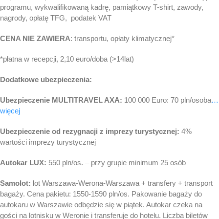
programu, wykwalifikowaną kadrę, pamiątkowy T-shirt, zawody,
nagrody, opłatę TFG, podatek VAT
CENA NIE ZAWIERA
: transportu, opłaty klimatycznej*
*płatna w recepcji, 2,10 euro/doba (>14lat)
Dodatkowe ubezpieczenia:
Ubezpieczenie MULTITRAVEL AXA:
100 000 Euro: 70 pln/osoba
…
więcej
Ubezpieczenie od rezygnacji z imprezy turystycznej:
4%
wartości imprezy turystycznej
Autokar LUX:
550 pln/os. – przy grupie minimum 25 osób
Samolot:
lot Warszawa-Werona-Warszawa + transfery + transport
bagaży. Cena pakietu: 1550-1590 pln/os. Pakowanie bagaży do
autokaru w Warszawie odbędzie się w piątek. Autokar czeka na
gości na lotnisku w Weronie i transferuje do hotelu. Liczba biletów