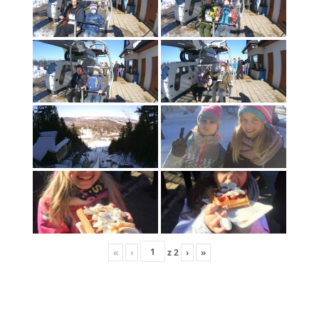
«
‹
z
2
›
»