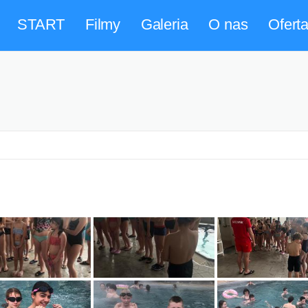
START
Filmy
Galeria
O nas
Ofert