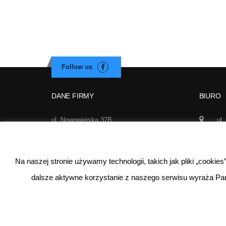
DANE FIRMY
BIURO
ul. Nowowiejska 37B
ul.
02-010 Warszawa
Wa
NIP: 521-290-62-97
50
REGON: 140627510
Na naszej stronie używamy technologii, takich jak pliki „cookie
inf
dalsze aktywne korzystanie z naszego serwisu wyraża Pa