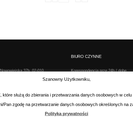
BIURO CZYNNE
 Nowowiejska 37b, 02-010
Korespondencja prze 24h / dobę,
rszawa
7 dni w tygodniu
Szanowny Użytkowniku,
2-733-646
Poniedziałek-Piątek:
s”, które służą do zbierania i przetwarzania danych osobowych w celu
o@realsport.pl
Sobota:
kontakt te
ni/Pan zgodę na przetwarzanie danych osobowych określonych na za
Niedziela:
Polityka prywatności