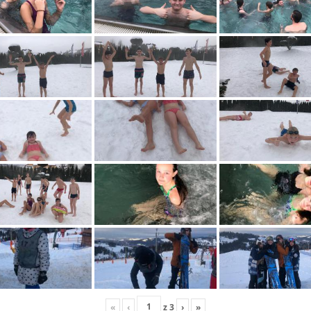
«
‹
z
3
›
»