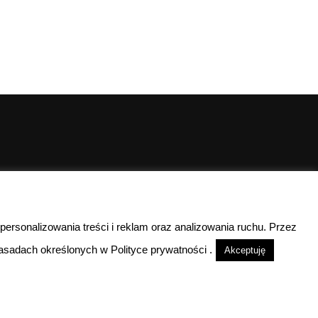
00
00
10
- 15
 personalizowania treści i reklam oraz analizowania ruchu. Przez
lefoniczny
sadach określonych w Polityce prywatności .
Akceptuję
nieczynne