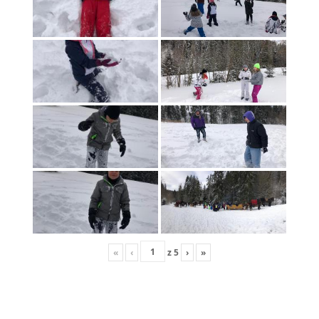
«
‹
z
5
›
»