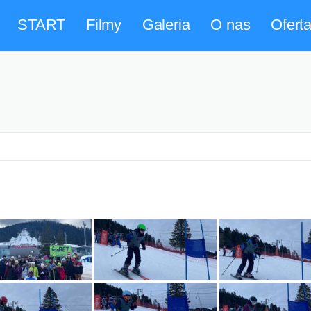
START
Filmy
Galeria
O nas
Ofert