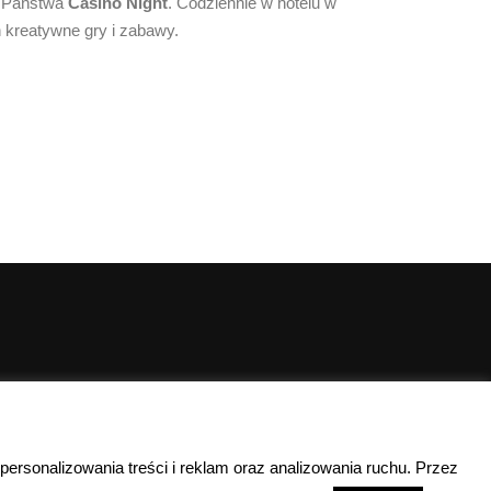
a Państwa
Casino Night
. Codziennie w hotelu w
h kreatywne gry i zabawy.
00
00
10
- 15
 personalizowania treści i reklam oraz analizowania ruchu. Przez
lefoniczny