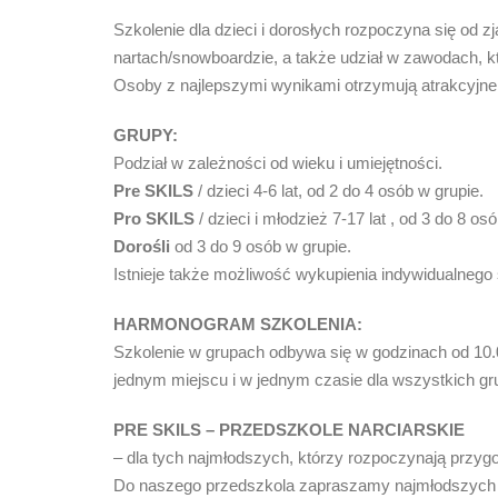
Szkolenie dla dzieci i dorosłych rozpoczyna się od 
nartach/snowboardzie, a także udział w zawodach, kt
Osoby z najlepszymi wynikami otrzymują atrakcyjne
GRUPY:
Podział w zależności od wieku i umiejętności.
Pre SKILS
/ dzieci 4-6 lat, od 2 do 4 osób w grupie.
Pro SKILS
/ dzieci i młodzież 7-17 lat , od 3 do 8 os
Dorośli
od 3 do 9 osób w grupie.
Istnieje także możliwość wykupienia indywidualnego 
HARMONOGRAM SZKOLENIA:
Szkolenie w grupach odbywa się w godzinach od 10.0
jednym miejscu i w jednym czasie dla wszystkich gr
PRE SKILS – PRZEDSZKOLE NARCIARSKIE
– dla tych najmłodszych, którzy rozpoczynają przyg
Do naszego przedszkola zapraszamy najmłodszych rid