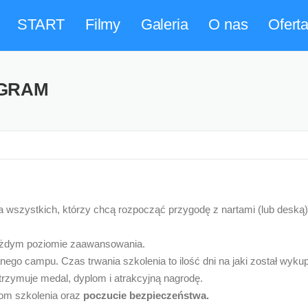
START
Filmy
Galeria
O nas
Ofert
OGRAM
la wszystkich, którzy chcą rozpocząć przygodę z nartami (lub deską)
 każdym poziomie zaawansowania.
ego campu. Czas trwania szkolenia to ilość dni na jaki został wyk
rzymuje medal, dyplom i atrakcyjną nagrodę.
iom szkolenia oraz
poczucie bezpieczeństwa.