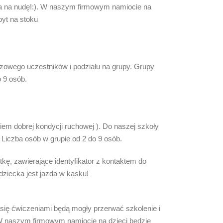
sca na nudę!:). W naszym firmowym namiocie na
byt na stoku
azowego uczestników i podziału na grupy. Grupy
o 9 osób.
em dobrej kondycji ruchowej ). Do naszej szkoły
Liczba osób w grupie od 2 do 9 osób.
kę, zawierające identyfikator z kontaktem do
ziecka jest jazda w kasku!
się ćwiczeniami będą mogły przerwać szkolenie i
W naszym firmowym namiocie na dzieci będzie