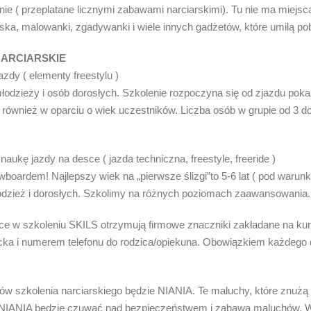
enie ( przeplatane licznymi zabawami narciarskimi). Tu nie ma miej
ska, malowanki, zgadywanki i wiele innych gadżetów, które umilą po
NARCIARSKIE
azdy ( elementy freestylu )
łodzieży i osób dorosłych. Szkolenie rozpoczyna się od zjazdu pok
e również w oparciu o wiek uczestników. Liczba osób w grupie od 3 d
ukę jazdy na desce ( jazda techniczna, freestyle, freeride )
rdem! Najlepszy wiek na „pierwsze ślizgi”to 5-6 lat ( pod warunki
dzież i dorosłych. Szkolimy na różnych poziomach zaawansowania. 
ce w szkoleniu SKILS otrzymują firmowe znaczniki zakładane na kurt
cka i numerem telefonu do rodzica/opiekuna. Obowiązkiem każdego d
 szkolenia narciarskiego będzie NIANIA. Te maluchy, które znużą 
u NIANIA będzie czuwać nad bezpieczeństwem i zabawą maluchów. 