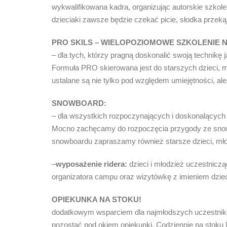
wykwalifikowana kadra, organizując autorskie szkol
dzieciaki zawsze będzie czekać picie, słodka przeką
PRO SKILS – WIELOPOZIOMOWE SZKOLENIE 
– dla tych, którzy pragną doskonalić swoją technikę j
Formuła PRO skierowana jest do starszych dzieci, m
ustalane są nie tylko pod względem umiejętności, al
SNOWBOARD:
– dla wszystkich rozpoczynających i doskonalących na
Mocno zachęcamy do rozpoczęcia przygody ze snowboa
snowboardu zapraszamy również starsze dzieci, mło
–
wyposażenie ridera:
dzieci i młodzież uczestniczą
organizatora campu oraz wizytówkę z imieniem dzie
OPIEKUNKA NA STOKU!
dodatkowym wsparciem dla najmłodszych uczestników
pozostać pod okiem opiekunki. Codziennie na stok