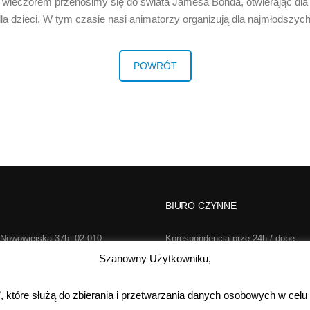
a wieczorem przenosimy się do świata Jamesa Bonda, otwierając dl
la dzieci. W tym czasie nasi animatorzy organizują dla najmłodszyc
POWRÓT
BIURO CZYNNE
 Nowowiejska 37b, 02-010
Korespondencja prze 24h / dobę,
rszawa
7 dni w tygodniu
Szanowny Użytkowniku,
2-733-646
Poniedziałek-Piątek:
s”, które służą do zbierania i przetwarzania danych osobowych w celu
o@realsport.pl
Sobota:
kontakt te