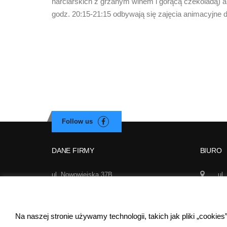
narciarskich z grzanym winem i gorącą czekoladą) 
godz. 20:15-21:15 odbywają się zajęcia animacyjne d
DANE FIRMY
BIURO
ul. Nowowiejska 37B
ul.
02-010 Warszawa
Wa
NIP: 521-290-62-97
50
REGON: 140627510
Na naszej stronie używamy technologii, takich jak pliki „cookie
inf