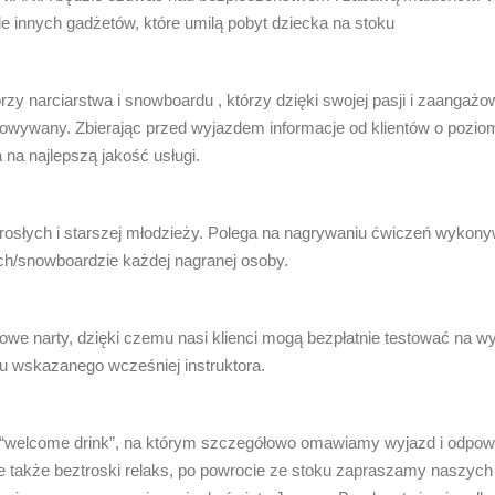
ele innych gadżetów, które umilą pobyt dziecka na stoku
rzy narciarstwa i snowboardu , którzy dzięki swojej pasji i zaanga
otowywany. Zbierając przed wyjazdem informacje od klientów o pozi
na najlepszą jakość usługi.
dorosłych i starszej młodzieży. Polega na nagrywaniu ćwiczeń wyko
ach/snowboardzie każdej nagranej osoby.
opowe narty, dzięki czemu nasi klienci mogą bezpłatnie testować
u wskazanego wcześniej instruktora.
“welcome drink”, na którym szczegółowo omawiamy wyjazd i odpow
le także beztroski relaks, po powrocie ze stoku zapraszamy naszych