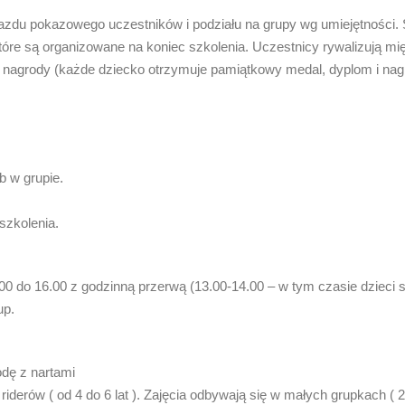
zjazdu pokazowego uczestników i podziału na grupy wg umiejętności.
óre są organizowane na koniec szkolenia. Uczestnicy rywalizują mię
 nagrody (każde dziecko otrzymuje pamiątkowy medal, dyplom i nag
ób w grupie.
szkolenia.
0 do 16.00 z godzinną przerwą (13.00-14.00 – w tym czasie dzieci 
up.
odę z nartami
erów ( od 4 do 6 lat ). Zajęcia odbywają się w małych grupkach ( 