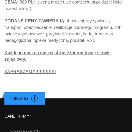
CENA:
980 PLN ( cena może ulec obniżeniu przy dużej ilości
uczestników )
PODANE CENY ZAWIERAJĄ:
4 noclegi, wyżywienie,
transport, ubezpieczenie, realizację podanego programu, 24h
opiekę wychowawczą, wykwalifikowaną kadrę trenerską i
pedagogiczną, opiekę medyczną, podatek VAT.
Każdego dnia na naszej stronie internetowej
serwis
zdjęciowy.
ZAPRASZAMY!!!!!!!!!!!!!!
DANE FIRMY
ul. Nowowiejska 37B