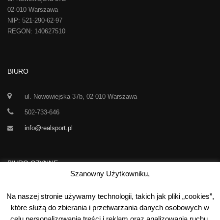
02-010 Warszawa
NIP: 521-290-62-97
REGON: 140627510
BIURO
ul. Nowowiejska 37b, 02-010 Warszawa
502-733-646
info@realsport.pl
BIURO CZYNNE
Szanowny Użytkowniku,
Korespondencja prze 24h / dobę,
Na naszej stronie używamy technologii, takich jak pliki „cookies”,
7 dni w tygodniu
które służą do zbierania i przetwarzania danych osobowych w
celu personalizowania treści i reklam oraz analizowania ruchu.
00
00