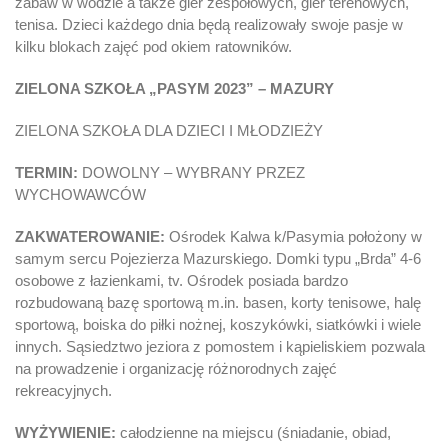
zabaw w wodzie a także gier zespołowych, gier terenowych,
tenisa. Dzieci każdego dnia będą realizowały swoje pasje w
kilku blokach zajęć pod okiem ratowników.
ZIELONA SZKOŁA „PASYM 2023” – MAZURY
ZIELONA SZKOŁA DLA DZIECI I MŁODZIEŻY
TERMIN:
DOWOLNY – WYBRANY PRZEZ
WYCHOWAWCÓW
ZAKWATEROWANIE:
Ośrodek Kalwa k/Pasymia położony w
samym sercu Pojezierza Mazurskiego. Domki typu „Brda” 4-6
osobowe z łazienkami, tv. Ośrodek posiada bardzo
rozbudowaną bazę sportową m.in. basen, korty tenisowe, halę
sportową, boiska do piłki nożnej, koszykówki, siatkówki i wiele
innych. Sąsiedztwo jeziora z pomostem i kąpieliskiem pozwala
na prowadzenie i organizację różnorodnych zajęć
rekreacyjnych.
WYŻYWIENIE:
całodzienne na miejscu (śniadanie, obiad,