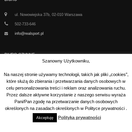
ul. Nowowiejska 37b, 02-010 Warszawa
502-733-646
info@realsport.pl
BIURO CZYNNE
Szanowny Użytkowniku,
Korespondencja prze 24h / dobę,
Na naszej stronie używamy technologii, takich jak pliki „cookies”,
7 dni w tygodniu
które służą do zbierania i przetwarzania danych osobowych w
celu personalizowania treści i reklam oraz analizowania ruchu.
00
00
Poniedziałek-Piątek:
10
- 15
Przez dalsze aktywne korzystanie z naszego serwisu wyraża
Sobota:
kontakt telefoniczny
Pani/Pan zgodę na przetwarzanie danych osobowych
Niedziela:
nieczynne
określonych na zasadach określonych w Polityce prywatności .
Polityka prywatności
Akceptuję
©
2026
Real Sport
. Wszystkie prawa zastrzeżone. Wykonanie: