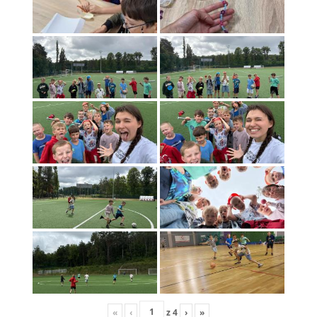
«
‹
z
4
›
»