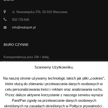
ul. Nowowiejska 37b, 02-010 Warszawa
502-733-646
info@realsport.pl
BIURO CZYNNE
Korespondencja prze 24h / dobę,
7 dni w tygodniu
Szanowny Użytkowniku,
00
00
Poniedziałek-Piątek:
10
- 15
Na naszej stronie używamy technologii, takich jak pliki „cookies”,
Sobota:
kontakt telefoniczny
które służą do zbierania i przetwarzania danych osobowych w
Niedziela:
nieczynne
celu personalizowania treści i reklam oraz analizowania ruchu.
Przez dalsze aktywne korzystanie z naszego serwisu wyraża
Pani/Pan zgodę na przetwarzanie danych osobowych
określonych na zasadach określonych w Polityce prywatności .
©
2026
Real Sport
. Wszystkie prawa zastrzeżone. Wykonanie: