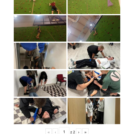
«
‹
z
2
›
»