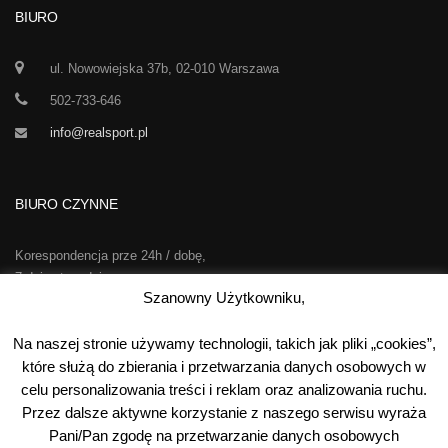
BIURO
ul. Nowowiejska 37b, 02-010 Warszawa
502-733-646
info@realsport.pl
BIURO CZYNNE
Korespondencja prze 24h / dobę,
7 dni w tygodniu
Szanowny Użytkowniku,
00
00
Poniedziałek-Piątek:
10
- 15
Na naszej stronie używamy technologii, takich jak pliki „cookies”,
Sobota:
kontakt telefoniczny
które służą do zbierania i przetwarzania danych osobowych w
Niedziela:
nieczynne
celu personalizowania treści i reklam oraz analizowania ruchu.
Przez dalsze aktywne korzystanie z naszego serwisu wyraża
Pani/Pan zgodę na przetwarzanie danych osobowych